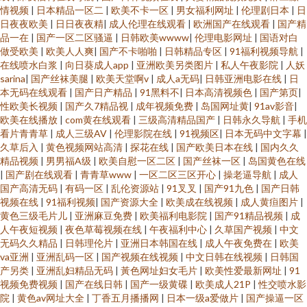
情视频
|
日本精品一区二
|
欧美不卡一区
|
男女福利网址
|
伦理剧日本
|
日
日夜夜欧美
|
日日夜夜精
|
成人伦理在线观看
|
欧洲国产在线观看
|
国产精
品一在
|
国产一区二区骚逼
|
日韩欧美wwww
|
伦理电影网址
|
国语对白
做受欧美
|
欧美人人爽
|
国产不卡啪啪
|
日韩精品专区
|
91福利视频导航
|
在线喷水白浆
|
向日葵成人app
|
亚洲欧美另类图片
|
私人午夜影院
|
人妖
sarina
|
国产丝袜美腿
|
欧美天堂啊v
|
成人a无码
|
日韩亚洲电影在线
|
日
本无码在线观看
|
国产日产精品
|
91黑料不
|
日本高清视频色
|
国产第页
|
性欧美长视频
|
国产久7精品视
|
成年视频免费
|
岛国网址黄
|
91av影音
|
欧美在线播放
|
com黄在线观看
|
三级高清精品国产
|
日韩永久导航
|
手机
看片青青草
|
成人三级AV
|
伦理影院在线
|
91视频区
|
日本无码中文字幕
|
久草后入
|
黄色视频网站高清
|
探花在线
|
国产欧美日本在线
|
国内久久
精品视频
|
男男福A级
|
欧美自慰一区二区
|
国产丝袜一区
|
岛国黄色在线
|
国产剧在线观看
|
青青草www
|
一区二区三区开心
|
操老逼导航
|
成人
国产高清无码
|
有码一区
|
乱伦资源站
|
91叉叉
|
国产91九色
|
国产日韩
视频在线
|
91福利视频
|
国产资源大全
|
欧美成在线视频
|
成人黄疸图片
|
黄色三级毛片儿
|
亚洲麻豆免费
|
欧美福利电影院
|
国产91精品视频
|
成
人午夜短视频
|
夜色草莓视频在线
|
午夜福利中心
|
久草国产视频
|
中文
无码久久精品
|
日韩理伦片
|
亚洲日本韩国在线
|
成人午夜免费在
|
欧美
va亚洲
|
亚洲乱码一区
|
国产视频在线视频
|
中文日韩在线视频
|
日韩国
产另类
|
亚洲乱妇精品无码
|
黃色网址妇女毛片
|
欧美性爱最新网址
|
91
视频免费视频
|
国产在线日韩
|
国产一级黄碟
|
欧美成人21P
|
性交喷水影
院
|
黄色av网址大全
|
丁香五月播播网
|
日本一级a爱做片
|
国产操逼一区