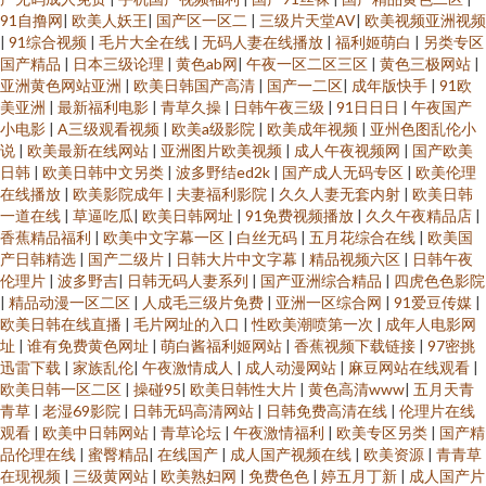
91自撸网
|
欧美人妖王
|
国产区一区二
|
三级片天堂AV
|
欧美视频亚洲视频
|
91综合视频
|
毛片大全在线
|
无码人妻在线播放
|
福利姬萌白
|
另类专区
国产精品
|
日本三级论理
|
黄色ab网
|
午夜一区二区三区
|
黄色三极网站
|
亚洲黄色网站亚洲
|
欧美日韩国产高清
|
国产一二区
|
成年版快手
|
91欧
美亚洲
|
最新福利电影
|
青草久操
|
日韩午夜三级
|
91日日日
|
午夜国产
小电影
|
A三级观看视频
|
欧美a级影院
|
欧美成年视频
|
亚州色图乱伦小
说
|
欧美最新在线网站
|
亚洲图片欧美视频
|
成人午夜视频网
|
国产欧美
日韩
|
欧美日韩中文另类
|
波多野结ed2k
|
国产成人无码专区
|
欧美伦理
在线播放
|
欧美影院成年
|
夫妻福利影院
|
久久人妻无套内射
|
欧美日韩
一道在线
|
草逼吃瓜
|
欧美日韩网址
|
91免费视频播放
|
久久午夜精品店
|
香蕉精品福利
|
欧美中文字幕一区
|
白丝无码
|
五月花综合在线
|
欧美国
产日韩精选
|
国产二级片
|
日韩大片中文字幕
|
精品视频六区
|
日韩午夜
伦理片
|
波多野吉
|
日韩无码人妻系列
|
国产亚洲综合精品
|
四虎色色影院
|
精品动漫一区二区
|
人成毛三级片免费
|
亚洲一区综合网
|
91爱豆传媒
|
欧美日韩在线直播
|
毛片网址的入口
|
性欧美潮喷第一次
|
成年人电影网
址
|
谁有免费黄色网址
|
萌白酱福利姬网站
|
香蕉视频下载链接
|
97密挑
迅雷下载
|
家族乱伦
|
午夜激情成人
|
成人动漫网站
|
麻豆网站在线观看
|
欧美日韩一区二区
|
操碰95
|
欧美日韩性大片
|
黄色高清www
|
五月天青
青草
|
老湿69影院
|
日韩无码高清网站
|
日韩免费高清在线
|
伦理片在线
观看
|
欧美中日韩网站
|
青草论坛
|
午夜激情福利
|
欧美专区另类
|
国产精
品伦理在线
|
蜜臀精品
|
在线国产
|
成人国产视频在线
|
欧美资源
|
青青草
在现视频
|
三级黄网站
|
欧美熟妇网
|
免费色色
|
婷五月丁新
|
成人国产片