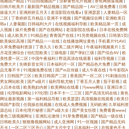
视频国产精品
|
91自拍视频国产
|
淫秽黄色毛片视频
|
香焦网插逼视频
|
日韩片欧美片
|
最新国产精品视频
|
国产精品国一
|
AV三级免费看
|
日韩
操逼大片
|
亚洲婷婷五月天
|
老湿影院在线看a
|
亚洲瑟瑟
|
人妻精品一区
二区
|
丁香婷婷五月精品
|
亚洲不卡视频
|
国产视频综合网
|
亚洲欧美日
韩a
|
人妻菊眼
|
日韩福利大片
|
在线视频福利导航
|
欧美精品第一页
|
成
人视频
|
操片免费看
|
国产在线网站
|
老湿影院在线看a
|
日本在线免费网
站
|
成人欧美片
|
91精品色
|
青青国产在线
|
91另类视频在线
|
日韩第1页
|
欧美疯狂高潮
|
国产精品一一在线
|
在线播放网址黄色
|
手机看片91AV
|
久草免费福利资源
|
丁香久久
|
欧美二级片网址
|
午夜福利视频黄片
|
五
月花亚洲综合
|
怡红院欧美
|
三级电影
|
国产孕妇三级
|
国产综合AV
|
欧
美性爱一区二区
|
中国午夜福利
|
野花高清在线观看
|
福利导视频
|
三级
免费大片
|
先锋影音女同
|
日本福利片一区
|
国产精品色片免费
|
国产精
品无毒不卡
|
91视频免费在线
|
国产m豆传媒
|
成人午夜在线
|
牛牛影院A
片
|
日韩国产三区
|
欧美日韩国产二区
|
香蕉国产一区二区
|
91刺激自拍
|
男女网站欧美
|
国产a级片
|
福利导航尤物
|
丁香五月人妻
|
茄子影视
|
成
人日本在线
|
欧美熟妇内射
|
欧美网站在线看
|
污www网址
|
亚洲日本三
级
|
伦理电影网站
|
97伦理
|
日本不卡一二三区
|
国产高清无码在线
|
黄色
网址最新视频
|
第一福利精品导航
|
欧美瑟瑟
|
高清视频在线观看
|
欧美日
韩国产影院
|
任我操在线视频
|
在线成人免费视频
|
无码欧洲
|
久草福利资
源总站
|
日本伦理片秘密
|
国产a级大全
|
国产美女狂喷
|
免费看黄www
|
黄色三级视频网址
|
亚洲乱论激情
|
91草免费视频
|
国产精品一级在线
|
日韩欧美久
|
狠狠撸视频网站
|
成人亚洲网
|
91一区视频
|
国产精品无码
不卡
|
一区二区三区开心
|
国产大片中文
|
日本福利一区
|
在线黄色不卡