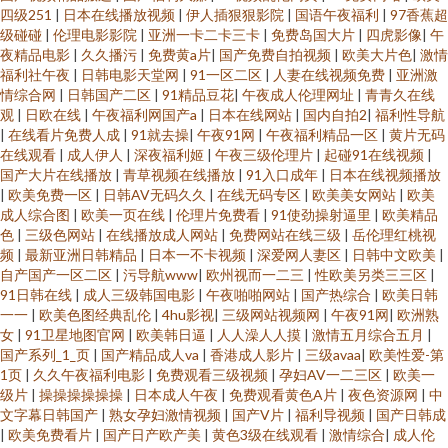
湿影院茄子影院 99久久精品 中日韩传媒一区 另类vv 91在线精品免费视频 91
四级251
|
日本在线播放视频
|
伊人插狠狠影院
|
国语午夜福利
|
97香蕉超
级碰碰
|
伦理电影影院
|
亚洲一卡二卡三卡
|
免费岛国大片
|
四虎影像
|
午
夜精品电影
|
久久播污
|
免费黄a片
|
国产免费自拍视频
|
欧美大片色
|
激情
草碰 熟女撸撸黑人 国国国国产在线精品 91有码在线播放 在线久草黄色片一
福利社午夜
|
日韩电影天堂网
|
91一区二区
|
人妻在线视频免费
|
亚洲激
情综合网
|
日韩国产二区
|
91精品豆花
|
午夜成人伦理网址
|
青青久在线
级片 内射免费网站 99青草在线视频 伊人五月大香蕉 日本福利精品每日更新
观
|
日欧在线
|
午夜福利网国产a
|
日本在线网站
|
国内自拍2
|
福利性导航
|
在线看片免费人成
|
91就去操
|
午夜91网
|
午夜福利精品一区
|
黄片无码
在线观看
|
成人伊人
|
深夜福利姬
|
午夜三级伦理片
|
起碰91在线视频
|
日韩三级黄 日韩熟妇网 国产Av级福利 91国产精品探花视频 香蕉视频 欧美一
国产大片在线播放
|
青草视频在线播放
|
91入口成年
|
日本在线视频播放
|
欧美免费一区
|
日韩AV无码久久
|
在线无码专区
|
欧美美女网站
|
欧美
级性生活 国产视频第20页 91另类精品日韩欧美 影音先锋亚洲色图网 日逼国
成人综合图
|
欧美一页在线
|
伦理片免费看
|
91使劲操射逼里
|
欧美精品
色
|
三级色网站
|
在线播放成人网站
|
免费网站在线三级
|
岳伦理红桃视
频
|
最新亚洲日韩精品
|
日本一不卡视频
|
深爱网人妻区
|
日韩中文欧美
|
产高清 国产熟女一区 91网站推荐在线看 五月天影院 久久一久久 92资源超碰
自产国产一区二区
|
污导航www
|
欧州视而一二三
|
性欧美另类三三区
|
91日韩在线
|
成人三级韩国电影
|
午夜啪啪网站
|
国产热综合
|
欧美日韩
在线 一本一道久久视频 丝袜美腿五月天 久久精品16 97操B 91福利社 日韩欧
一一
|
欧美色图经典乱伦
|
4hu影视
|
三级网站视频网
|
午夜91网
|
欧洲熟
女
|
91卫星地图官网
|
欧美韩日逼
|
人人澡人人摸
|
激情五月综合五月
|
国产系列_1_页
|
国产精品成人va
|
香港成人影片
|
三级avaa
|
欧美性爱-第
美A视频 国产青青香蕉在线91 91视频网站男女 五月天五码 九一成人 91nAV
1页
|
久久午夜福利电影
|
免费观看三级视频
|
孕妇AV一二三区
|
欧美一
级片
|
操操操操操操
|
日本成人午夜
|
免费观看黄色A片
|
夜色资源网
|
中
网站 国产稀缺精品盗摄盗拍 91丝足 在线视频第一页 日韩精品色综合 国产精
文字幕日韩国产
|
熟女孕妇激情视频
|
国产V片
|
福利导视频
|
国产日韩成
|
欧美免费看片
|
国产日产欧产美
|
黄色3级在线观看
|
激情综合
|
成人伦