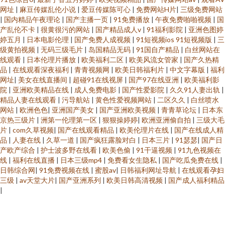
网址
|
麻豆传媒乱伦小说
|
爱豆传媒陈可心
|
免费网站H片
|
三级免费网站
|
国内精品午夜理论
|
国产主播一页
|
91免费播放
|
午夜免费啪啪视频
|
国
产乱伦不卡
|
很黄很污的网站
|
国产精品成人v
|
91福利影院
|
亚洲色图婷
婷五月
|
日本电影伦理
|
国产免费人成视频
|
91短视频ios 91短视频版
|
三
级黄拍视频
|
无码三级毛片
|
岛国精品无码
|
91国自产精品
|
白丝网站在
线观看
|
日本伦理片播放
|
欧美福利二区
|
欧美风流女管家
|
国产久热精
品
|
在线观看深夜福利
|
青青视频网
|
欧美日韩福利片
|
中文字幕版
|
福利
网址
|
美女在线直播间
|
超碰91在线视屏
|
国产97在线亚洲
|
欧美福利影
院
|
亚洲欧美精品在线
|
成人免费电影
|
国产性爱影院
|
久久91人妻出轨
|
精品人妻在线观看
|
污导航站
|
黄色性爱视频网站
|
二区久久
|
白丝喷水
网站
|
欧洲色色
|
亚洲国产美女
|
国产亚洲欧美视频
|
青青草论坛
|
日本东
京热三级片
|
洲第一伦理第一区
|
狠狠操婷婷
|
欧洲亚洲偷自拍
|
三级大毛
片
|
com久草视频
|
国产在线观看精品
|
欧美伦理片在线
|
国产在线成人精
品
|
人妻在线
|
久草一道
|
国产疯狂露脸对白
|
日本三片
|
91瑟瑟
|
国产日
产欧产综合
|
护士波多野在线看
|
欧美色偷
|
91干逼视频
|
91九色视频在
线
|
福利在线直播
|
日本三级mp4
|
免费看女生隐私
|
国产吃瓜免费在线
|
日韩综合网
|
91免费视频在线
|
蜜股av
|
日韩福利网址导航
|
在线观看孕妇
三级
|
av天堂大片
|
国产亚洲系列
|
欧美日韩高清视频
|
国产成人福利精品
|