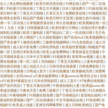
女人
|
美女网站视频黄
|
欧美日韩另类在线
|
91网在线
|
国产一区二区免
费
|
手机看片日韩在线
|
丁香五月天视频
|
日本三级免费片
|
91操在线
|
欧
美日韩午夜
|
丁香五月天啪啪
|
久草五月天
|
免费欧美在线
|
91视频首页
|
欧洲美女影院
|
精品国产视频
|
欧美日韩中文亚洲
|
超碰九色91操碰
|
亚
洲一卡二区在线
|
久草视频资源在线
|
青久在线播放
|
欧美视频在线一区
|
91丨九色丨夫妻
|
日韩视频第1页
|
欧美性爱大片网址
|
在线伦理片免费
|
福利乱伦视频
|
欧美三极电影
|
国产精品白二区
|
一区在线日韩
|
毛片色
片在线观看
|
伊人网国产
|
久久精彩视频8
|
国产高清dvd
|
欧美视频网址
|
国产美女被干
|
激情综色网
|
三极黄色视频网站
|
91九色老熟女
|
成人日
韩激情
|
成人影片影免费
|
日韩伦理电影
|
欧美猛性爱视频
|
制服国产视
频一区
|
亚洲日本欧美在线
|
欧美人妖免费网站
|
香蕉操逼足交视频
|
中
文字幕精东影业
|
日本中文字幕网
|
91视频青青
|
青青草vip视频
|
成人免
费在线播放
|
黄一区二区E
|
无码碰操
|
丁香五月新网站
|
人妻有码影院
|
国内真实刺激
|
成人动态久久久
|
日韩另类在线观看
|
日韩免费影院
|
污
污污黄在线观看
|
日韩成人影片
|
日本在线播放
|
欧美极端另类
|
深爱网
岛国电影
|
女同video
|
a片黄色做爱网站
|
草逼wwww
|
殴美性之站
|
在线
v片
|
欧美99家庭乱伦
|
日本伦理电影院
|
成人三及片
|
97免费在线视频
|
国产亚州高清
|
丁香五月激综合网
|
午夜偷拍福利人妻
|
欧美猛xxxxx 欧
美猛交视频
|
污黄色天堂
|
免费三级黄片
|
丁香五月米奇网
|
91大神露出
在线
|
午夜啪啪网
|
91视频在线免费
|
国产日韩精品0
|
老湿地址福利
|
午
夜福利性爱视频
|
国产二区在线播放
|
中文字幕精品在线
|
97色色网
|
在
线碰91
|
欧美成人传媒
|
亚洲无码网曝黑料
|
成人日韩欧美精品
|
国产免