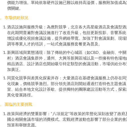
價能力增強。單純依靠硬件設施已難以維持高溢價，服務附加值成為
價關鍵。
、 市場供給狀況
酒店設施與服務升級：為應對競爭，北京各大高星級酒店及會議型酒
在此期間普遍對會議設施進行了改造升級，包括更新投影、音響系統
增設或優化視頻會議設備，提升網絡帶寬。加強了對會議策劃、現場
調等專業人才的培訓，一站式會議服務套餐更為普及。
新興區域與業態涌現：除了傳統的中心城區（如CBD、金融街、中關
村）酒店會議集群外，通州、大興等新興區域以及一些擁有特色場地
精品酒店、設計酒店也開始吸引特定類型的會議活動，市場供給分布
加廣泛。
同質化競爭與差異化探索并存：大量酒店在基礎會議服務上仍存在同
化現象，價格競爭激烈。部分領先酒店則開始通過打造特色主題會議
室、結合本地文化設計茶歇、提供獨特的團隊建設活動等方式，探索
異化發展路徑。
、 面臨的主要挑戰
政策與經濟的雙重影響：“八項規定”等政策的常態化深刻改變了政府
國企相關會議市場的消費模式。宏觀經濟波動也影響了部分企業的會
預算和舉辦意愿。