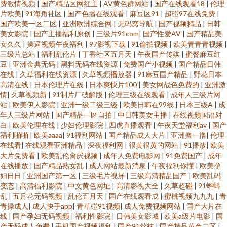
费激情视频
|
国产精品区网红主
|
AV黄色群网站
|
国产在线观看18
|
伦理
片欧美
|
91海角社区
|
国产色播在线观看
|
麻豆区91
|
超碰97在线免费
|
国产欧美一区二区
|
亚洲欧洲综合网
|
无码窝导航
|
国产视频精品
|
日韩
美女影院
|
国产主播福利原创
|
三级片91com
|
国产性爱AV
|
国产精品美
女久久
|
操逼视频午夜福利
|
97影视下载
|
91偷拍视频
|
欧美青青青视频
|
三级片总站
|
福利乱伦片
|
丁香社区五月天
|
午夜国产传媒
|
蜜臀麻豆红
豆
|
亚洲金典无码
|
黑料无码在线资源
|
免费国产小视频
|
国产精品日韩
在线
|
久草福利在线资源
|
久草视频播放器
|
91麻豆国产精品
|
野花日本
高清在线
|
日本伦理片在线
|
日本爽快片100
|
美女网战色免费的
|
亚洲激
情
|
久草视频新
|
91制片厂破解版
|
伦理三级在线观看
|
成年人三级片网
站
|
欧美伊人影院
|
亚洲一级二级三级
|
欧美日韩在99线
|
日本三级A
|
成
年人三级片网站
|
国产精品一区自拍
|
中日韩美女主播
|
在线视频国语对
白
|
欧美伦理在线
|
少妇伦理影院
|
四虎直播观看
|
午夜天堂福利av
|
国产
福利啪啪
|
欧美aaaa
|
91福利网站
|
国产精品成人大片
|
亚洲撸一撸
|
伦理
在线看
|
在线观看亚洲精品
|
深夜福利网
|
很黄很黄的网站
|
91播放
|
欧美
大片免费看
|
欧美乱伦肏屄视频
|
成年人免费电影网
|
91免费国产
|
成年
在线播放
|
国产精品熟女乱
|
成人网站最新消息
|
午夜福利你懂
|
欧美孕
妇日日
|
亚洲国产第一区
|
三级毛片视屏
|
三级高清精品国产
|
欧美乱码
变态
|
高清福利影院
|
中文黄色网址
|
高清影视大全
|
久草超碰
|
91蝌蚪
乱
|
五月花无码视频
|
乱伦五月天
|
国产在线观看成
|
蜜桃视频九九九
|
青
青操成人
|
成人快手app
|
青草碰91视频
|
成人免费视频网站
|
国产大片在
线
|
国产孕妇无码视频
|
福利性影院
|
日韩美女影城
|
欧美a级片电影
|
国
产无码成人免费
|
手机国产视频福利
|
国产91丝袜
|
国产精品黄色二区
|