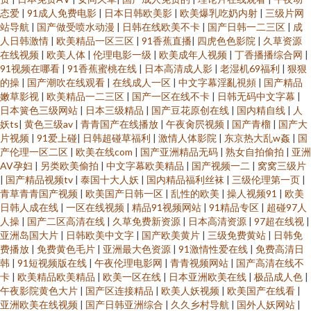
视频日 AV成人伊人 91国内高清 91夫妻交友 亚洲先锋AV无码高清 深夜成人
态爱
|
91成人免费电影
|
日本日韩欧美影
|
欧美爆乳吃奶内射
|
三级片网
站导航
|
国产做受喷水动漫
|
日韩在线欧美不卡
|
国产日韩一二三区
|
成
人日韩激情
|
欧美精品一区三区
|
91香蕉直播
|
四虎色色影院
|
久草资源
三级免费网站 久久精品天堂视频 国产熟女精品在线 91在线观看免费 91视频
在线视频
|
欧美人体
|
伦理电影一级
|
欧美成年人视频
|
丁香播播综合网
|
91视频在哪看
|
91香蕉蜜桃在线
|
日本高清成人影
|
老湿机69福利
|
狠狠
97 一本道二三四区 91n在线观看 新国产久久 日本一级免费播放 九一色产 av
的操
|
国产潮吹在线观看
|
在线成人一区
|
中文字幕淫亂視頻
|
国产精品
嫩草影视
|
欧美精品一二三区
|
国产一区在线不卡
|
日韩无码中文字幕
|
日本簧色三级网站
|
日本三级精品
|
国产豆花原创在线
|
国内精自线
|
人
黑料在线 91打屁股 性精品区 欧美精品h 豆花吃瓜每日视频在线 91网址大全
妖ts
|
黄色三级av
|
青青国产在线播放
|
午夜肏屄视频
|
国产青榴
|
国产大
片视频
|
91爱上碰
|
日韩超碰草福利
|
激情人体影院
|
东京热大乱w姦
|
国
在线看黄专用网站 人人91爱爱 国产有码网在线 91制片厂精品在线视频 91大
产伦理一区二区
|
欧美在线com
|
国产亚洲精品无码
|
熟女自拍偷拍
|
亚洲
AV孕妇
|
另类欧美偷拍
|
中文字幕欧美精品
|
国产视频一二
|
窝窝三级片
|
国产精品视频tv
|
泰国十大人妖
|
国内精品福利丝袜
|
三级伦理第一页
|
神调教偷偷 四虎院网站 久久婷导航 久久精品国产露脸 91艹在线 影音先锋鲁
青草青青国产视频
|
欧美国产日韩一区
|
乱性的欧美
|
操人视频91
|
欧美
日韩人成在线
|
一区在线视频
|
精品91视频网站
|
91精品专区
|
超碰97人
丝 人妻少妇精品视频 黑丝视频 福利av在线 草莓视屏s 91美女视频在线观看
人操
|
国产二区高清在线
|
久草免费新资源
|
日本高清资源
|
97超在线视
|
亚洲岛国大片
|
日韩欧美中文字
|
国产欧美黄片
|
三级免费黄站
|
日韩免
费播放
|
免费黄色毛片
|
亚洲最大色资源
|
91激情性爱在线
|
免费高清日
一本道夜夜干 人妻熟女视频一区二区 黄色片导航 东方AV成人视 91社区福利
韩
|
91短视频版在线
|
午夜伦理电影网
|
青青视频网站
|
国产高清在线不
卡
|
欧美精品欧美精品
|
欧美一区在线
|
日本亚洲欧美在线
|
极品成人色
|
www这a视频 A片探花
午夜影院黄色大片
|
国产区连接精品
|
欧美人妖视频
|
欧美国产在线看
|
亚洲欧美在线视频
|
国产日韩亚洲综合
|
久久乡村导航
|
国外人妖网站
|