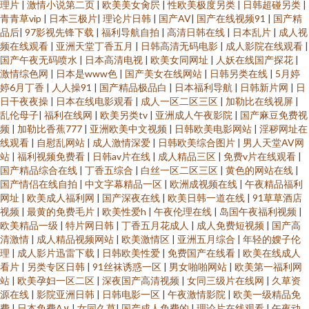
理片
|
激情小说第二页
|
欧美美女肏屄
|
性欧美极度另类
|
日韩超碰另类
|
品熟妇 91秦先生视频系列 天天舔夜夜撸 黄色网页版 成人福利视频在线导航
青青草vip
|
日本三极片
|
理论片日韩
|
国产AV
|
国产在线视频91
|
国产精
品后
|
97影视先锋下载
|
福利导航自拍
|
高清日韩在线
|
日本乱片
|
成人视
91老司机视频 一本道色婷婷 男人的天堂黄色片 国产第89页 91麻豆精品久久
频在线观看
|
亚洲天堂丁香五月
|
日韩高清无码电影
|
成人影院在线观看
|
国产午夜无码喷水
|
日本高清电视
|
欧美女同网址
|
人妖在线国产探花
|
激情综色网
|
日本是www色
|
国产美女在线网站
|
日韩另类在线
|
5月婷
蜜臀 丝袜后入骑无套AV 黄色ww视频91 俺去也综合色图 91探花福利在线观
婷6月丁香
|
人人操91
|
国产精品极品白
|
日本福利导航
|
日韩新片网
|
日
日干夜夜操
|
日本在线电影观看
|
成人一区二区三区
|
加勒比在线视屏
|
看 亚州人人色 欧美日本精品成人 成人精品 91国产丝袜在线播放 日韩无码不
乱伦母子
|
福利在线网
|
欧美另类tv
|
亚洲成人午夜影院
|
国产麻豆免费视
频
|
加勒比香蕉777
|
亚洲欧美中文视频
|
日韩欧美电影网站
|
淫秽网址在
线观看
|
自慰乱网站
|
成人激情深爱
|
日韩欧美综合图片
|
男人天堂AV网
卡 久艹网伊人 国产影院在线观看 www91久草 91秦先生在线视频 婷婷深爱社
站
|
福利视频免费看
|
日韩av片在线
|
成人精品三区
|
免费v片在线观看
|
国产精品综合在线
|
丁香五综合
|
白丝一区二区三区
|
黄色的网站在线
|
区 毛片传美 超碰69资源 91官网国产 色色男人的天堂AV 黄色Av片区 福利社
国产情侣在线自拍
|
中文字幕精品一区
|
欧洲成视频在线
|
午夜精品福利
网址
|
欧美成人福利网
|
国产深夜在线
|
欧美日韩一道在线
|
91草草酒店
视频
|
最黄的免费毛片
|
欧美性爱h
|
午夜伦理在线
|
岛国午夜福利视频
|
午夜剧场 97在线观看免费视屏 91精品国产福利视频 午夜色婷婷精品久久 玖
欧美精品一级
|
特片网日韩
|
丁香五月花成人
|
成人免费短视频
|
国产高
清激情
|
成人精品视频网站
|
欧美激情区
|
亚洲五月综合
|
年轻的嫂子伦
玖大香蕉老司机 爱福利91微拍 91国产 色网91 激情五月深爱激情网 岛国黄色
理
|
成人影片迅雷下载
|
日韩欧美性爱
|
免费国产在线看
|
欧美在线成人
看片
|
另类专区日韩
|
91丝袜诱惑一区
|
男女啪啪网站
|
欧美第一福利网
站
|
欧美孕妇一区二区
|
深夜国产高清视频
|
女同三级片在线网
|
久草资
一级片官网 91网站在线观看视频 91vv视频 色网址国产全资源在线 九九精品
源在线
|
影院亚洲日韩
|
日韩电影一区
|
午夜激情影院
|
欧美一级精品免
费
|
日本免费A∨
|
女同久草
|
国产成人免费的
|
理论片在线观看
|
午夜动