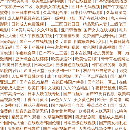
产日韩欧美高清
|
欧美色图福利导航
|
日韩在线直播
|
日本伦理在线播放
|
午夜在线一区二区
|
欧美美女在线播放
|
五月天无码视频
|
国产午夜精品
蜜臀
|
亚洲日本在线看
|
久草福利合集
|
日本精品在线观看
|
久草资源网
站
|
成人精品视频在线
|
深夜一级福利电影
|
国产在线视频91
|
私人午夜
影院
|
日韩成人免费视频
|
一二三区日韩日日
|
精品无码人妻
|
二级伦理
电影
|
91n黄片网站
|
久久91这里
|
亚日韩色色
|
国产女人在线视频
|
毛片
网址大全
|
成人午夜视频在线
|
午夜羞羞欧美
|
免费国产人妖网站
|
疯狂
日韩精品
|
国产一区在线视频
|
久反青青
|
四虎最新网址入口
|
免费日韩高
清无码
|
国产不卡小视频
|
午夜羞羞福利视频
|
黄色网址最新视频
|
国产
真实迷
|
午夜综合网
|
日本不卡二三四
|
日本在线网
|
变态另类第一页
|
91
激情网
|
亚洲综合在线婷婷
|
欧美操逼96
|
欧美性爱1页
|
青青草在线网址
|
欧美日韩无删减
|
日本天堂a
|
三级黄色在线视频
|
日韩在线另类
|
欧美
影院内射影
|
91亚洲天堂
|
欧美系列一区二区
|
极品白丝自慰喷水
|
另类
潮喷
|
人妖另类日韩欧美
|
成年电影网站
|
国产一区二区高清
|
国产精品
亚洲二区
|
国产在线91精品
|
在线日韩国产噢美
|
国产丝袜一区二
|
在线
观看成人亚洲
|
欧美日韩中文视频
|
久久99热精品
|
午夜精品桃色
|
欧美
日韩高清一区
|
日本人妖在线专区
|
国产白丝jk
|
国产97免费视频
|
欧美精
品视频免费
|
丁香五月黄片
|
av色叉叉叉
|
美女黄色网
|
欧美性爱网络
|
成
人免费电影
|
豆花亚洲在线
|
国产精品国产自线
|
香蕉草久久
|
国产成人
免费的
|
影音先锋高清无码
|
美女黄片网站
|
欧美经典人妖系列
|
91桃色
污无
|
精品国产91观看
|
久草福利资源网
|
四虎影剧院
|
蜜桃成人黑料
|
中国网站大全
|
在线观看韩国伦理
|
日本三级在线视频
|
国产美女福利在
线
|
深夜福利在线导航
|
国产日韩视频在线
|
人妻精品视频免费
|
麻豆激