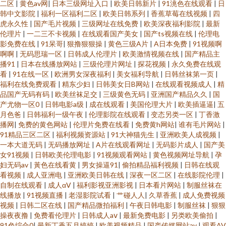
二区
|
黄色av网
|
日本三级网址入口
|
欧美日韩新片
|
91洮色在线观看
|
日
韩中文影院
|
福利一区福利二区
|
欧美日韩系列
|
香蕉草莓在线视频
|
四
虎永久性
|
国产毛片视频
|
三级网址在线免费
|
欧美深夜福利影院
|
最新
伦理片
|
一二三不卡视频
|
在线观看国产美女
|
国产ts视频在线
|
伦理电
影免费在线
|
91呆哥
|
狠撸狠狠操
|
黄色三级A片
|
A日本免费
|
91视频啊
啊啊
|
无码思瑞一区
|
日韩成人伦理片
|
欧美激情视频在线
|
国产精品主
播91
|
日本在线播放网站
|
三级伦理片网址
|
探花视频
|
永久免费在线观
看
|
91在线一区
|
欧洲男女深夜福利
|
美女福利导航
|
日韩丝袜第一页
|
福利在线免费观看
|
精东少妇
|
日韩美女日B网站
|
在线观看视频成人
|
精
品国产无码有码
|
欧美丝袜足交
|
三级黄色无码
|
亚洲国产精品久久
|
国
产尤物一区0
|
日韩电影a级
|
成在线观看
|
美国伦理大片
|
欧美插逼逼
|
五
月色爸
|
日韩福利一级午夜
|
伦理影院在线观看
|
变态另类一区
|
丁香激
播网
|
免费的黄色网站
|
伦理片免费在线看
|
免费黄h网站
|
谁有毛片网站
|
91精品三区二区
|
福利视频资源站
|
91大神猫先生
|
亚洲欧美人成视频
|
一本大道无码
|
无码播放网址
|
A片在线观看网址
|
无码影片成人
|
国产美
女91视频
|
日韩欧美伦理电影
|
91视频观看网站
|
黄色视频网址导航
|
孕
妇无码av
|
黃色在线看黄
|
男女操逼91
|
偷拍精品福利视频
|
日韩在线观
看视频
|
成人亚洲电
|
亚洲欧美日韩在线
|
深夜一区二区
|
在线影院伦理
|
自制在线观看
|
成人αⅤ
|
福利影视亚洲影视
|
日本看片网站
|
制服丝袜在
线播放
|
91视频直播
|
老湿影院试看
|
艹碰人人
|
久草香蕉
|
成人免费视频
视频
|
日韩二区在线
|
国产精品微拍福利
|
午夜日韩电影
|
制服丝袜
|
狠狠
操夜夜撸
|
免费看伦理片
|
日韩成人aⅴ
|
最新免费电影
|
另类欧美偷拍
|
91色综合0
|
最新丁香五月婷婷
|
欧美视频精品
|
国产传媒网站av
|
观看AV