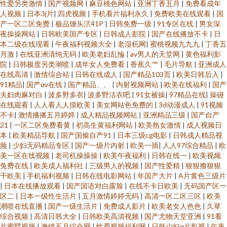
性爱另类激情
|
国产视频网
|
麻豆桃色网站
|
亚洲丁香五月
|
免费看成年
人视频
|
日本3j片
|
四虎视频
|
手机看片福利永久
|
免费欧美在线观看
|
国
产一区二区免费
|
极品馒头泬41P
|
日韩免费一级
|
91专区在线
|
男女深
在线白 三级片黄色片网络 av第一页影音先锋 婷婷六月丁加勒比导航 韩国色
夜操操网站
|
日韩欧美国产专区
|
日韩成人影院
|
国产在线播放不卡
|
日
本二级在线现看
|
午夜福利视频大全
|
老湿机网
|
蜜桃视频九九九
|
丁香五
网深爱网 91国语对白短视频 91小视频1818 亚洲天堂精品视频 91网站入库
月激
|
在线亚洲清纯无码
|
欧美老妇乱惀
|
av男人的天堂网
|
黄色福利影
院
|
日韩极度另类潮喷
|
成年女人免费看
|
香蕉久艹
|
毛片导航
|
亚洲成人
在线高清
|
激情综合站
|
日韩在线成人
|
国产精品103页
|
欧美日韩后入
|
青草社区色色 91福利姬在线观看网 黑丝美眉呻吟给力 影音先锋资源无人区
91精品
|
国产αv在线
|
国产精品、、
|
内射视频网站
|
欧美在线福利
|
国产
夫妇肉麻对白
|
波多野多衣
|
波多野洁衣吧
|
91女被操
|
97精品在线
|
操碰
日韩无卡无码 91主播福利在线 三级视频网站 大香蕉伊人在线视频 亚洲色图
在线观看
|
人人看人人摸欧美
|
美女网站色免费的
|
3d动漫成人
|
91视频
不卡
|
激情播播五月婷婷
|
成人精品视频网站
|
亚洲精品三级
|
国产自产
21
|
一区二区免费看黄
|
初高生黄福利网站
|
欧美熟女激情
|
成人视频日
86p 东京热麻豆探花 91国产精选优质 欧美不卡一区二区 www日韩三级 91网
本
|
欧美精品导航
|
国产国偷自产91
|
日本三级cg电影
|
日韩成人精品视
频
|
少妇无码精品专区
|
国产一级片内射
|
欧美一插
|
人人97综合精品
|
欧
页破解免费入口 www大香蕉狠狠干 亚洲男人天堂手机版 国产图片23区 91福
美一区在线视频
|
老司机操操操
|
欧美午夜福利
|
日韩在线一
|
欧美视频
免费在线
|
欧美成人福利社
|
三级男人的视频
|
国产性爱精
|
狠狠撸狠狠
干欧美
|
手机福利视频
|
日韩在线电影网站
|
年国产大片
|
A片黄色三级片
利在线视频观看 欧美91 91视频观看% 欧美成人在线亚洲 日韩一级视频 www
|
日本在线播放观看
|
国产国语对白露脸
|
在线不卡日欧美
|
无码国产区一
区二
|
日本一级性生活片
|
五月激情婷婷无码
|
高清一区二区三区
|
欧美
天堂91 一本道成人AV 免费92福利视频 91在线老司机青青草 91亚洲情侣偷拍
潮喷在线直播
|
国产一级生活片
|
免费成人影片
|
欧美老女人色色
|
久草
综合视频
|
高清日韩大全
|
日韩欧美高清视频
|
国产尤物天堂亚洲
|
91看
片蜜臂视频
|
激情五月综合网
|
性爱视频福利网
|
日韩少妇α片影视
|
午夜
久久 婷婷久久一区 91青娱乐超碰 色情婷婷五月 91大神h免费在线 丁香成人