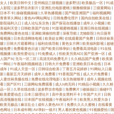
女人
|
欧美日韩中文
|
亚州精品三级视频
|
波多野洁
|
欧美极品一区
|
91成
人影院
|
波多野吉衣影片
|
亚洲乱伦电影蜜桃
|
狠撸狠狠操
|
三级黄网站
|
日本不卡
|
操碰视频操碰
|
久草热播视频
|
国产啪亚洲国产
|
福利视频网
|
青青草久网站
|
黄色AV网站网址
|
日韩免费伦理片
|
国内自拍欧美在线
|
影院福利入口
|
成人论坛东京热
|
国产探花在线播放
|
成年人小视频
|
欧
美福利天堂
|
日韩欧美国产自拍
|
91影视蜜桃视频
|
亚洲日韩在线视频
|
免费网站黄色在线
|
亚洲欧洲偷拍性爱
|
深夜导航
|
尤物影院
|
向日葵草
莓视频
|
日本高清网络电视
|
欧美处女网
|
在线观看国产免费
|
日韩丝袜美
腿
|
日韩大片观看网址
|
福利在线导航
|
黄色女片网
|
欧美福利影视
|
超碰
碰免费
|
免费看黄色日皮
|
国产欧美日韩孕妇
|
免费看高清电影
|
91在线
视频播
|
欧美性爱论坛
|
91免费成人
|
性欧美另类AD
|
国产亚洲一区
|
成
人国产A
|
无马一区二区
|
高清无码免费毛片
|
久久精品国产免费
|
欧美第
一网站
|
午夜福利视频精选
|
日韩大片免费看
|
亚洲欧美日本在线
|
日本
成年
|
91成人天堂一区
|
日韩综合欧美
|
丁香五月花婷婷
|
91网站入口最
新
|
最新五月天婷婷
|
成年人免费看
|
91香蕉国产线
|
成人大片免费看
|
人妻丝袜美腿在线
|
免费在线伦理电影
|
东京热狠狠草
|
成年人视频在线
看
|
国产区91
|
三级网站免费观看
|
成人h肉无码
|
91精品小视频
|
久久精
品一区
|
久草在线在线
|
波多野吉衣电影
|
免费爽片
|
碰操搞曰
|
操碰97
|
欧美爱爱动态
|
日本三级理论片
|
高中美女黑料不卡
|
年国产大片
|
日韩
高清视频在线
|
日本国产在线视频
|
午夜福利不卡
|
欧美黑人性爱大杂
|
欧美无极品
|
麻豆乱仑
|
成年人黄色AV片
|
免费久久久久蜜桃
|
在线看黄
色网址
|
日本成年网
|
AV孕妇一级片
|
男人看的黄色视频
|
91视频爱拍
|
国