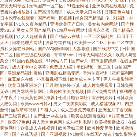
寂寞无码专区
|
无码国产一区二区
|
91性爱网址
|
亚洲欧美在线电影
|
免
费看片的播放器
|
国产高清伦理片
|
成人天堂入口网站
|
日韩黄色网址
|
社 内射人妻14p 91操黑丝 日本肏肏 色WWW亚洲国产 国内免费观看在线 91
日本伦理在线观看
|
国产福利一区视频
|
综合国产精品乱伦
|
91福利
|
中
文字幕
|
91久久夜色精品
|
亚洲欧美国产日韩
|
美女被内射网站
|
国产性
爱285p
|
另类专区国产精品
|
91精品午夜网站
|
四虎永久蜜
|
国产精品久
不用下载免费观看 欧美日韩中文字幕 91在线免费精品观看 91免费视频论坛
操视频
|
91人人超碰青青
|
国产精品vv在线
|
一区二区福利片
|
日日干干
天天
|
日本伦理片网站
|
波多野结在线
|
欧美性一区二区
|
日韩二区在线
|
久操网址 99艹艹艹 91大神唐伯虎520 大香蕉97 伊人天堂另类 AV亚洲先锋
男和女操在线网站
|
国产AV啊啊啊啊
|
人妻导航
|
国产线路中文
|
日韩国
产二区
|
国产三级在线观看
|
青青草com
|
日本无码精品久久
|
欧美人与兽
杂交
|
91国内视频在线
|
91网站入口
|
国产ac片
|
都市激情婷婷
|
在线国产
91n在线国产对白 久久黄网 91色色网 欧美亚洲另类在线 成人午夜h在线一区
美女
|
成人不卡中文字幕
|
免费成人a黄
|
孕妇视频一区二区
|
自拍国产一
区
|
亚洲精品福利蜜桃
|
亚洲乱妇精品无码
|
香港午夜福利
|
夜间福利网
69超碰久草牛牛 狼友91视频 91欧美大 男人女人性天堂α 91人人操人人 欧美
址
|
麻豆精东在线
|
小草莓视频下载
|
欧美成人色专区
|
男人午夜影院蜜
桃
|
欧美日韩亚洲综合
|
五月激情婷婷小说
|
成人片免费观看
|
日韩免费
无码
|
四虎网站最新网址
|
爆操欧美美女视频
|
国产V免费网站
|
福利理论
日韩轮乱五区 ts性爱视频 性爱AV影院 高清无码播放一本 夜夜精精 亚洲精品
片午夜片
|
欧美黄色网址推荐
|
伦理片电影网址
|
综合网婷婷
|
日韩欧美
大陆另类
|
欧美www日韩v
|
男女午夜爽爽影院
|
成人榴莲视频91
|
四虎
国产成人 午夜成人手机视频 男人色色天堂 国产豆花在线操 91海角社区午夜
激情
|
丝瓜草莓视频
|
艹碰人人
|
成人三级免费电影
|
亚洲五月丁香视频
|
国产三级黄色片
|
国产亚洲网友自拍
|
欧美在线观看视频
|
A片黄色三级
片
|
欧美97色色
|
男人天堂色色网
|
成人福利电影
|
欧美视频播放器
|
在线
国产精品九九久久 成人自卫 影音先锋四虎影院 精品国产香蕉日日夜夜 www
看黄网址
|
欧美成人在线视频
|
欧美孕妇三级
|
欧美性爱另类
|
欧美激情
一区
|
国产在线诱惑
|
国产亚洲视频
|
91嫩操
|
在线国产精选
|
如如影院伦