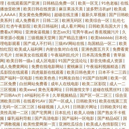
东方av 无码中文字幕乱 国产91页 最新伪娘TS在线观看 欧美日韩二区 91玉足
理
|
在线观看国产亚洲
|
日韩精品免费一区
|
欧美一区无
|
91色老板
|
在线
播放亚欧洲
|
欧美日韩在线资源
|
麻豆果冻天美
|
波多野洁衣gif
|
欧美成
人AAAA
|
美女黄色免费网站
|
超碰在线主播
|
最新久草视频
|
国产日韩欧
性爱福利影视足交 五月天综合社区 国内产品免费观看 91福利社在线观看 影
美系列
|
成人免费看片
|
日韩二区
|
欧洲无码区
|
欧美综合一区
|
乱伦七
区
|
红杏午夜影院
|
欧美日韩福利
|
成人看片网站
|
日韩欧美岛国大片
|
免
视先锋高加勒比av 人妖自慰网站 国产精品成人国产乱 91豆花原创 欧美美妖
费看a片网站
|
亚洲肏逼视频
|
变态sm天
|
宅男午夜av
|
香蕉视频污片
|
久
草资源小视频
|
三级视频天堂网
|
国产精品主播91
|
欧美bbbbbb
|
日本伦
理电影观看
|
国产成人不打码
|
三级AV网站在线
|
岛国精品一区二
|
欧美
做爱TS 91制片aⅴ 91白丝国产在线 日本啊V在线观看 综合图区激情文学 成人
怡红院
|
欧美成人福利网
|
内射合集对白在线
|
亚洲色图五月天
|
免费看黄
片毛片
|
丝袜美女在线观看
|
午夜福利乱伦片
|
日本高清免费看
|
青草操
看片91 91社精品 婷婷五月天色色 国产91tv 微拍福利97超 91羞羞网站 亚州
网
|
欧美日韩一级a
|
成人区电影
|
91国产交流论坛
|
影音先锋成人资源
|
成人免费黄网站
|
免费在线电影网站
|
蜜桃麻豆
|
午夜福利视频精选
|
西
瓜影院在线观看
|
四虎最新在线观看
|
欧美日韩色黄片
|
日本不卡二三四
|
成人小说网 九一成人在线观看网址 91豆花永久视频完整 涩情av 日韩成人无
国产福利一区电影
|
性欧美色色
|
91网友自拍
|
91国产自拍网
|
欧美一区
二区免费
|
白丝网站免费看
|
成年人在线电影
|
欧美二区影院
|
成人一二
毒ava 第一福利区导航 91在线看看 东京热AV黑丝袜 精品一二三四匹 超碰人
三区视频
|
欧美xww
|
黄色无毒网址
|
日韩激情文学
|
超碰在线黑丝91
|
国
产日韩Aⅴ片
|
69福利社不卡
|
久草视频精品
|
国产区一区二区三
|
综合亚
洲欧美日韩
|
在线看91AV
|
国产一区成人
|
日韩欧美91
|
欧美在线第三页
人做爱 宅福利白 久久韩国精品 91五月天传媒 伪娘ts重口一区 国精99在线视
|
无码一区二区三区
|
橾碰视频
|
人人91
|
日韩新片网址
|
日韩欧美91
|
欧
美性高潮一二区
|
国产宅男网
|
日本乱伦
|
欧美人动物
|
国产熟女不卡视
频 91精品丝袜国产 青娱乐影音 大香蕉伊人亚洲 综合精品综合欧美 麻豆兄妹
频
|
爆乳福利导航
|
国产高清电影
|
国产福利一区电影
|
国产精品6区
|
国
产调教视频
|
欧美性爱网第一页
|
亚洲吃瓜综合
|
欧美成人色情影院
|
91