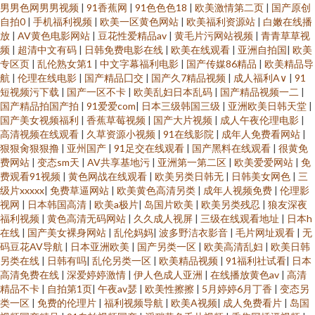
男男色网男男视频
|
91香蕉网
|
91色色色18
|
欧美激情第二页
|
国产原创
自拍0
|
手机福利视频
|
欧美一区黄色网站
|
欧美福利资源站
|
白嫩在线播
放
|
AV黄色电影网站
|
豆花性爱精品av
|
黄毛片污网站视频
|
青青草草视
频
|
超清中文有码
|
日韩免费电影在线
|
欧美在线观看
|
亚洲自拍国
|
欧美
专区页
|
乱伦熟女第1
|
中文字幕福利电影
|
国产传媒86精品
|
欧美精品导
航
|
伦理在线电影
|
国产精品囗交
|
国产久7精品视频
|
成人福利A∨
|
91
短视频污下载
|
国产一区不卡
|
欧美乱妇日本乱码
|
国产精品视频一二
|
国产精品拍国产拍
|
91爱爱com
|
日本三级韩国三级
|
亚洲欧美日韩天堂
|
国产美女视频福利
|
香蕉草莓视频
|
国产大片视频
|
成人午夜伦理电影
|
高清视频在线观看
|
久草资源小视频
|
91在线影院
|
成年人免费看网站
|
狠狠肏狠狠撸
|
亚州国产
|
91足交在线观看
|
国产黑料在线观看
|
很黄免
费网站
|
变态sm天
|
AV共享基地污
|
亚洲第一第二区
|
欧美爱爱网站
|
免
费观看91视频
|
黄色网战在线观看
|
欧美另类日韩无
|
日韩美女网色
|
三
级片xxxxx
|
免费草逼网站
|
欧美黄色高清另类
|
成年人视频免费
|
伦理影
视网
|
日本韩国高清
|
欧美a极片
|
岛国片欧美
|
欧美另类残忍
|
狼友深夜
福利视频
|
黄色高清无码网站
|
久久成人视屏
|
三级在线观看地址
|
日本h
在线
|
国产美女裸身网站
|
乱伦妈妈
|
波多野洁衣影音
|
毛片网址观看
|
无
码豆花AV导航
|
日本亚洲欧美
|
国产另类一区
|
欧美高清乱妇
|
欧美日韩
另类在线
|
日韩有吗
|
乱伦另类一区
|
欧美精品视频
|
91福利社试看
|
日本
高清免费在线
|
深爱婷婷激情
|
伊人色成人亚洲
|
在线播放黄色av
|
高清
精品不卡
|
自拍第1页
|
午夜av瑟
|
欧美性擦擦
|
5月婷婷6月丁香
|
变态另
类一区
|
免费的伦理片
|
福利视频导航
|
欧美A视频
|
成人免费看片
|
岛国