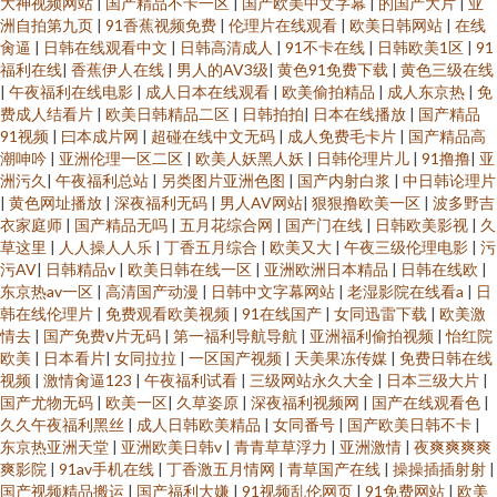
大神视频网站
|
国产精品不卡一区
|
国产欧美中文字幕
|
的国产大片
|
亚
乱情 91小仙女丝袜 微拍福利888 久久涩激情 91永久 熟女探花在线 福利姬91
洲自拍第九页
|
91香蕉视频免费
|
伦理片在线观看
|
欧美日韩网站
|
在线
肏逼
|
日韩在线观看中文
|
日韩高清成人
|
91不卡在线
|
日韩欧美1区
|
91
福利在线 日本18禁黄色 91晚间福利社 新91视频福利 福利网址在线视频观看
福利在线
|
香蕉伊人在线
|
男人的AV3级
|
黄色91免费下载
|
黄色三级在线
|
午夜福利在线电影
|
成人日本在线观看
|
欧美偷拍精品
|
成人东京热
|
免
费成人结看片
|
欧美日韩精品二区
|
日韩拍拍
|
日本在线播放
|
国产精品
老湿青青草 国产av网站 99成人五码人妻 久久精品8 熟女视频91九色 在线求
91视频
|
曰本成片网
|
超碰在线中文无码
|
成人免费毛卡片
|
国产精品高
潮呻吟
|
亚洲伦理一区二区
|
欧美人妖黑人妖
|
日韩伦理片儿
|
91撸撸
|
亚
艹 91国产黑丝足交 国产精品99久久 91抖音官网 91传媒magnet 先锋最新资
洲污久
|
午夜福利总站
|
另类图片亚洲色图
|
国产内射白浆
|
中日韩论理片
|
黄色网址播放
|
深夜福利无码
|
男人AV网站
|
狠狠撸欧美一区
|
波多野吉
衣家庭师
|
国产精品无吗
|
五月花综合网
|
国产门在线
|
日韩欧美影视
|
久
源av在线 先锋最新资源av在线 激情六月天婷婷 国产视频第3页 后入大雷黑丝
草这里
|
人人操人人乐
|
丁香五月综合
|
欧美又大
|
午夜三级伦理电影
|
污
污AV
|
日韩精品v
|
欧美日韩在线一区
|
亚洲欧洲日本精品
|
日韩在线欧
|
美女 亚韩视频欧美亚视频 91黄色视频在线观看 色情人妖伪娘一区 国产福利
东京热av一区
|
高清国产动漫
|
日韩中文字幕网站
|
老湿影院在线看a
|
日
韩在线伦理片
|
免费观看欧美视频
|
91在线国产
|
女同迅雷下载
|
欧美激
情去
|
国产免费ⅴ片无码
|
第一福利导航导航
|
亚洲福利偷拍视频
|
怡红院
tv 91久久人人操人妻 日韩阿v片在线观看 久久国产精品久久 www91看片 国
欧美
|
日本看片
|
女同拉拉
|
一区国产视频
|
天美果冻传媒
|
免费日韩在线
视频
|
激情肏逼123
|
午夜福利试看
|
三级网站永久大全
|
日本三级大片
|
产永久线路 超踫三级片 91豆花直播漏点 日本欧美大片 成人91 91超碰在线最
国产尤物无码
|
欧美一区
|
久草姿原
|
深夜福利视频网
|
国产在线观看色
|
久久午夜福利黑丝
|
成人日韩欧美精品
|
女同番号
|
国产欧美日韩不卡
|
东京热亚洲天堂
|
亚洲欧美日韩v
|
青青草草浮力
|
亚洲激情
|
夜爽爽爽爽
新 欧美a片综合网 国产激情文学自拍视频 91在线播放福利 夜间五月天AV 老
爽影院
|
91av手机在线
|
丁香激五月情网
|
青草国产在线
|
操操插插射射
|
国产视频精品搬运
|
国产福利大嫌
|
91视频乱伦网页
|
91免费网站
|
欧美