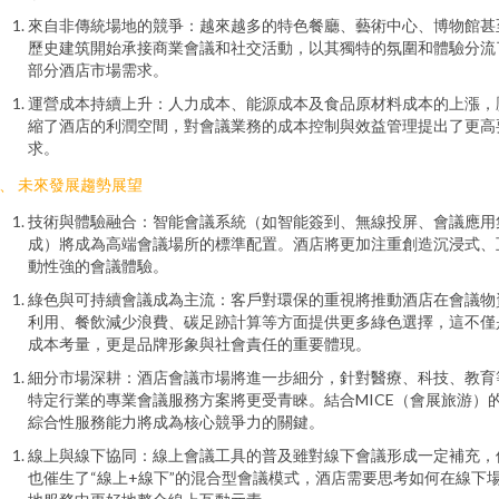
來自非傳統場地的競爭：越來越多的特色餐廳、藝術中心、博物館甚
歷史建筑開始承接商業會議和社交活動，以其獨特的氛圍和體驗分流
部分酒店市場需求。
運營成本持續上升：人力成本、能源成本及食品原材料成本的上漲，
縮了酒店的利潤空間，對會議業務的成本控制與效益管理提出了更高
求。
、 未來發展趨勢展望
技術與體驗融合：智能會議系統（如智能簽到、無線投屏、會議應用
成）將成為高端會議場所的標準配置。酒店將更加注重創造沉浸式、
動性強的會議體驗。
綠色與可持續會議成為主流：客戶對環保的重視將推動酒店在會議物
利用、餐飲減少浪費、碳足跡計算等方面提供更多綠色選擇，這不僅
成本考量，更是品牌形象與社會責任的重要體現。
細分市場深耕：酒店會議市場將進一步細分，針對醫療、科技、教育
特定行業的專業會議服務方案將更受青睞。結合MICE（會展旅游）
綜合性服務能力將成為核心競爭力的關鍵。
線上與線下協同：線上會議工具的普及雖對線下會議形成一定補充，
也催生了“線上+線下”的混合型會議模式，酒店需要思考如何在線下