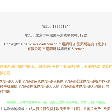
電話：1352216**
地址：北京市朝陽區平房鄉平房村512號
Copyright © 2026
m.ludadi.com.cn
市場調研
加星天闊咨詢（北京）
有限公司
市場調研
版權所有
Sitemap
感谢您访问我们的网站，您可能还对以下资源感兴趣：玉溪按颊新能源有
限公司
97超碰人人妻|97超碰色色|97超碰色色网|97超碰涩涩|97超碰视屏|97超
碰手机在线|97超碰探花|97超碰天天操|97超碰图片|97超碰无码爆乳
网
站地图
主站蜘蛛池模板：
成人影片影免费
|
欧美天天艹影院
|
男黄片免费
|
欧美
久久嫩草精品在线 国产和日韩毛片 草莓视频免费观看 日韩最新黄色网址 91