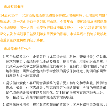
、 市場整體概況
014至2015年，北京酒店會議市場總體保持穩定增長態勢，但增速較前幾
所放緩。這一方面得益于各類政府會議、企業年會、學術論壇及國際商務
的持續舉辦；另一方面，也受到宏觀經濟環境變化、中央“八項規定”政策
深化以及市場競爭日益激烈等多重因素的影響。市場呈現出從追求規模數
注重質量效益轉型的初步跡象。
、 市場需求特征分析
客戶結構多元化：企業客戶（尤其是金融、科技、醫藥行業）仍是市
需求的主力，會議類型以產品發布會、銷售年會、培訓研討會為主。
此政府及事業單位會議在規范化的要求下，更傾向于選擇性價比高的
地和服務。國際協會會議和學術會議的需求保持穩定，對酒店的國際
服務能力提出較高要求。
需求偏好變化：客戶對會議服務的需求更加精細化和專業化。除傳統
場地、餐飲、住宿需求外，對高速穩定的網絡覆蓋、先進的視聽設備
綠色環保的會議安排以及個性化、定制化的服務方案需求顯著上升。
型、精品化、高頻率的團隊會議需求增長明顯。
價格敏感性增強：在預算管控趨嚴的背景下，客戶對價格更為敏感，